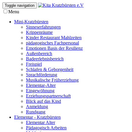
Toggle navigation
Menu
Mini-Kratzbürsten
Sinneserfahrungen
Krippenräume
Kinder Restaurant Mahlzeiten
pädagogisches Fachpersonal
Emotionen Basis der Resilienz
Außenbereich
Badeerlebnisbereich
Freispiel
Schlafen & Geborgenheit
Sprachförderung
Musikalische Früherziehung
Elementar-Alter
Eingewöhnung
Erziehungspartnerschaft
Blick auf das Kind
Anmeldung
Rundgang
Elementar - Kratzbürsten
Elementar Alter
Pädagogisch Arbeiten