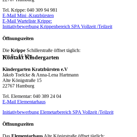
Tel. Krippe: 040 309 94 981
E-Mail Mini -Kratzbürsten
E-Mail Warteliste Krippe:
Initiativbewerbung Krippenbereich SPA Vollzeit /Teilzeit
Öffnungszeiten
Die
Krippe
Schillerstraße öffnet täglich:
von 8 – 16 Uhr.
Kontakt Kindergarten
Kindergarten Kratzbürsten e.V
Jakob Toelcke & Anna-Lena Hartmann
Alte Königstraße 15
22767 Hamburg
Tel. Elementar: 040 389 24 04
E-Mail Elementarhaus
Initiativbewerbung Elemetarbereich SPA Vollzeit /Teilzeit
Öffnungszeiten
Das
Elementarhaus
Alte Königstraße öffnet täglich: