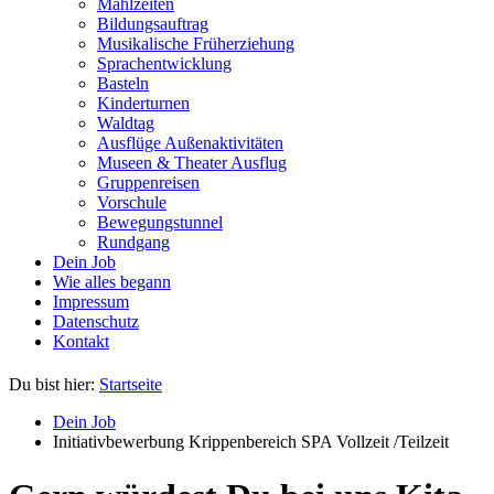
Mahlzeiten
Bildungsauftrag
Musikalische Früherziehung
Sprachentwicklung
Basteln
Kinderturnen
Waldtag
Ausflüge Außenaktivitäten
Museen & Theater Ausflug
Gruppenreisen
Vorschule
Bewegungstunnel
Rundgang
Dein Job
Wie alles begann
Impressum
Datenschutz
Kontakt
Du bist hier:
Startseite
Dein Job
Initiativbewerbung Krippenbereich SPA Vollzeit /Teilzeit