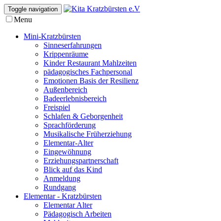
Toggle navigation
Menu
Mini-Kratzbürsten
Sinneserfahrungen
Krippenräume
Kinder Restaurant Mahlzeiten
pädagogisches Fachpersonal
Emotionen Basis der Resilienz
Außenbereich
Badeerlebnisbereich
Freispiel
Schlafen & Geborgenheit
Sprachförderung
Musikalische Früherziehung
Elementar-Alter
Eingewöhnung
Erziehungspartnerschaft
Blick auf das Kind
Anmeldung
Rundgang
Elementar - Kratzbürsten
Elementar Alter
Pädagogisch Arbeiten